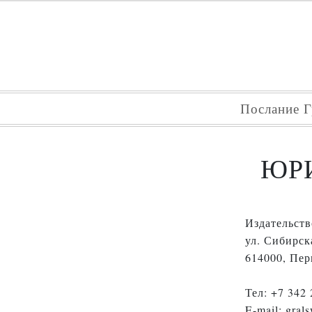
Послание Г
ЮР
Издательств
ул. Сибирск
614000, Пер
Тел: +7 342 
E-mail: grals